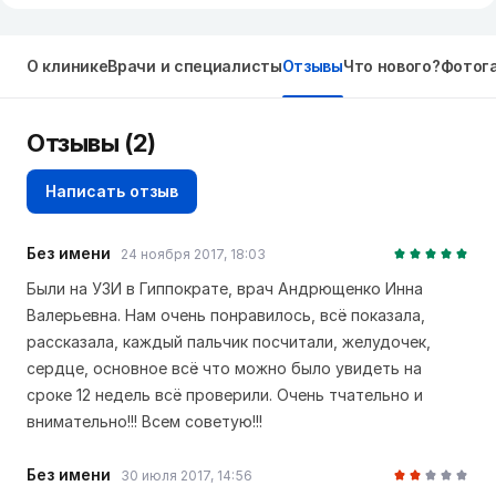
О клинике
Врачи и специалисты
Отзывы
Что нового?
Фотог
Отзывы
(2)
Написать отзыв
Без имени
24 ноября 2017, 18:03
Были на УЗИ в Гиппократе, врач Андрющенко Инна
Валерьевна. Нам очень понравилось, всё показала,
рассказала, каждый пальчик посчитали, желудочек,
сердце, основное всё что можно было увидеть на
сроке 12 недель всё проверили. Очень тчательно и
внимательно!!! Всем советую!!!
Без имени
30 июля 2017, 14:56