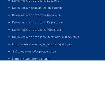
Клинические протоколы Казахстан
Клинические рекомендации Россия
Клинические протоколы Беларусь
Клинические протоколы Кыргызстан
Клинические протоколы Узбекистан
Клинические протоколы диагностики и лечения
Обзоры мировой медицинской периодики
Заболевания: обзорные статьи
Новости здравоохранения
Центр стоматологии "ЧИСТОЕ ДЫХАНИЕ" на Заозерной
Медикаменты
Позвонить
Лабораторные показатели
Медицинские термины
Мобильные приложения
клиникам
МИС для клиники