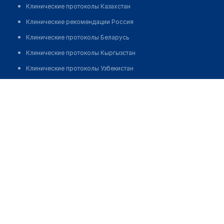
Клинические протоколы Казахстан
Клинические рекомендации Россия
Клинические протоколы Беларусь
Клинические протоколы Кыргызстан
Клинические протоколы Узбекистан
Клинические протоколы диагностики и лечения
Стоматология "МЕДСЕРВИСДЕНТ"
Обзоры мировой медицинской периодики
Позвонить
Заболевания: обзорные статьи
Новости здравоохранения
Медикаменты
Лабораторные показатели
Медицинские термины
Мобильные приложения
клиникам
МИС для клиники