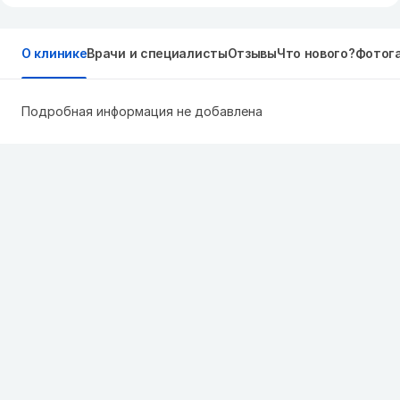
О клинике
Врачи и специалисты
Отзывы
Что нового?
Фотог
Подробная информация не добавлена