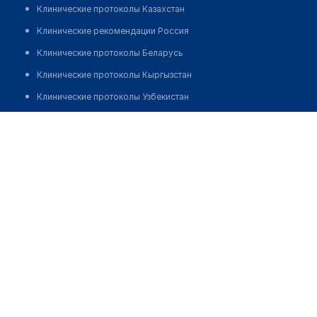
Клинические протоколы Казахстан
Клинические рекомендации Россия
Клинические протоколы Беларусь
Клинические протоколы Кыргызстан
Клинические протоколы Узбекистан
Клинические протоколы диагностики и лечения
Центр молекулярной диагностики "CMD" на ​​​​Кулакова
Обзоры мировой медицинской периодики
Позвонить
Заболевания: обзорные статьи
Новости здравоохранения
Медикаменты
Лабораторные показатели
Медицинские термины
Мобильные приложения
клиникам
МИС для клиники