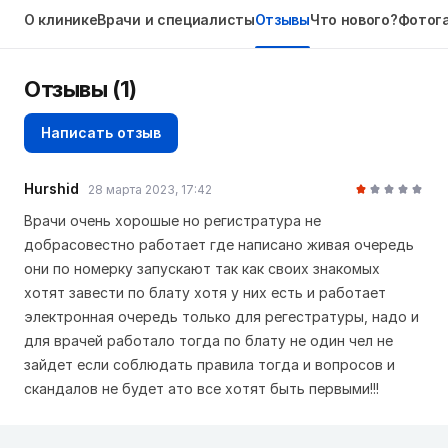
О клинике
Врачи и специалисты
Отзывы
Что нового?
Фотог
Отзывы
(1)
Написать отзыв
Hurshid
28 марта 2023, 17:42
Врачи очень хорошые но регистратура не
добрасовестно работает где написано живая очередь
они по номерку запускают так как своих знакомых
хотят завести по блату хотя у них есть и работает
электронная очередь только для регестратуры, надо и
для врачей работало тогда по блату не один чел не
зайдет если соблюдать правила тогда и вопросов и
скандалов не будет ато все хотят быть первыми!!!