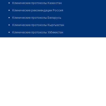
Клинические протоколы Казахстан
Клинические рекомендации Россия
Клинические протоколы Беларусь
Клинические протоколы Кыргызстан
Клинические протоколы Узбекистан
Клинические протоколы диагностики и лечения
Медицинский центр "ҚАЛЖАН АТА"
Обзоры мировой медицинской периодики
Позвонить
Заболевания: обзорные статьи
Новости здравоохранения
Медикаменты
Лабораторные показатели
Медицинские термины
Мобильные приложения
клиникам
МИС для клиники