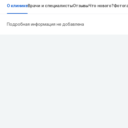
О клинике
Врачи и специалисты
Отзывы
Что нового?
Фотог
Подробная информация не добавлена