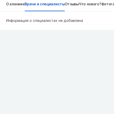
О клинике
Врачи и специалисты
Отзывы
Что нового?
Фотог
Информация о специалистах не добавлена