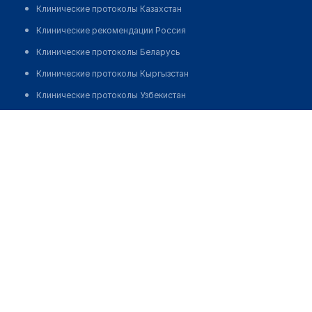
Клинические протоколы Казахстан
Клинические рекомендации Россия
Клинические протоколы Беларусь
Клинические протоколы Кыргызстан
Клинические протоколы Узбекистан
Клинические протоколы диагностики и лечения
Клиника "ЦЕНТР ФЛЕБОЛОГИИ" на Парадной
Обзоры мировой медицинской периодики
Позвонить
Заболевания: обзорные статьи
Новости здравоохранения
Медикаменты
Лабораторные показатели
Медицинские термины
Мобильные приложения
клиникам
МИС для клиники