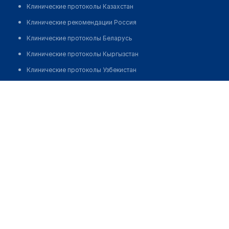
Клинические протоколы Казахстан
Клинические рекомендации Россия
Клинические протоколы Беларусь
Клинические протоколы Кыргызстан
Клинические протоколы Узбекистан
Клинические протоколы диагностики и лечения
29-я городская поликлиника
Обзоры мировой медицинской периодики
Позвонить
Заболевания: обзорные статьи
Новости здравоохранения
Медикаменты
Лабораторные показатели
Медицинские термины
Мобильные приложения
клиникам
МИС для клиники