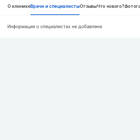
О клинике
Врачи и специалисты
Отзывы
Что нового?
Фотог
Информация о специалистах не добавлена