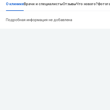
О клинике
Врачи и специалисты
Отзывы
Что нового?
Фотог
Подробная информация не добавлена