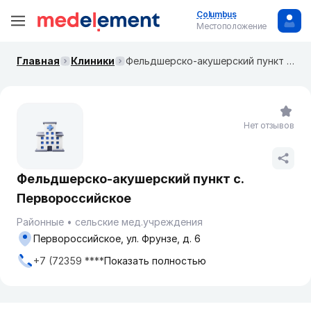
Columbus
Местоположение
Главная
Клиники
Фельдшерско-акушерский пункт с. Первороссийское
Нет отзывов
Фельдшерско-акушерский пункт с.
Первороссийское
Районные
сельские мед.учреждения
Первороссийское, ул. Фрунзе, д. 6
+7 (72359 ****
Показать полностью