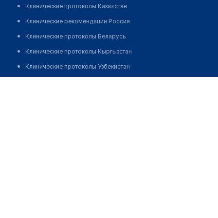
Клинические протоколы Казахстан
Клинические рекомендации Россия
Клинические протоколы Беларусь
Клинические протоколы Кыргызстан
Клинические протоколы Узбекистан
Клинические протоколы диагностики и лечения
Фельдшерско-акушерский пункт с. Первороссийское
Обзоры мировой медицинской периодики
Позвонить
Заболевания: обзорные статьи
Новости здравоохранения
Медикаменты
Лабораторные показатели
Медицинские термины
Мобильные приложения
клиникам
МИС для клиники