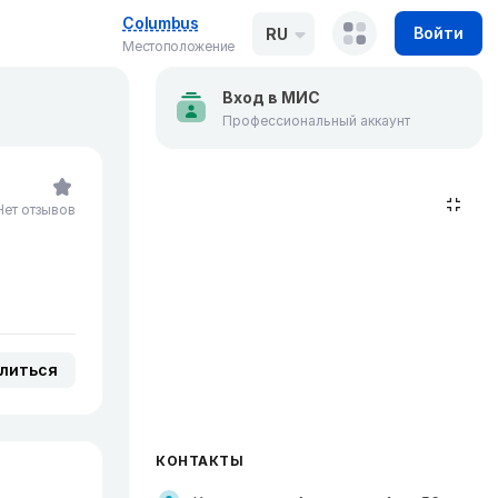
Columbus
Войти
RU
Местоположение
Вход в МИС
Профессиональный аккаунт
Нет отзывов
литься
КОНТАКТЫ