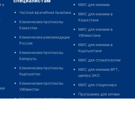
специалистам
й и
МИС для клиники
Частная врачебная практика
МИС для клиники в
к
Казахстане
Клинические протоколы
Казахстан
МИС для клиники в
Узбекистане
Клинические рекомендации
Россия
МИС для клиники в
Кыргызстане
Клинические протоколы
Беларусь
МИС для стоматологии
Клинические протоколы
МИС для клиники ВРТ,
Кыргызстан
центра ЭКО
Клинические протоколы
МИС для стационара
ния
Узбекистан
Программа для аптеки
Клинические протоколы
Автоматизация блока
диагностики и лечения
питания
Обзоры мировой
Реклама и продвижение
медицинской периодики
клиник
Заболевания: обзорные
Разработка сайта клиники