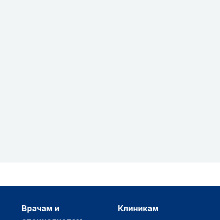
врачам и
клиникам