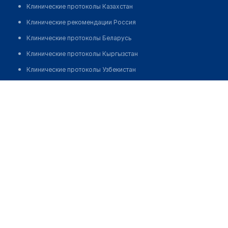
Клинические протоколы Казахстан
Клинические рекомендации Россия
Клинические протоколы Беларусь
Клинические протоколы Кыргызстан
Клинические протоколы Узбекистан
Клинические протоколы диагностики и лечения
Стоматология "VITA MED SERVICE"
Обзоры мировой медицинской периодики
Позвонить
Заболевания: обзорные статьи
Новости здравоохранения
Медикаменты
Лабораторные показатели
Медицинские термины
Мобильные приложения
клиникам
МИС для клиники