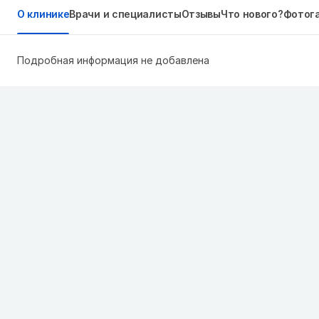
О клинике
Врачи и специалисты
Отзывы
Что нового?
Фотог
Подробная информация не добавлена