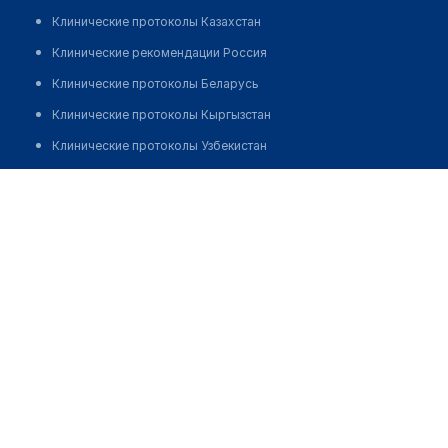
Клинические протоколы Казахстан
Клинические рекомендации Россия
Клинические протоколы Беларусь
Клинические протоколы Кыргызстан
Клинические протоколы Узбекистан
Клинические протоколы диагностики и лечения
Стоматология "УЛЫБКА ПЛЮС"
Обзоры мировой медицинской периодики
Позвонить
Заболевания: обзорные статьи
Новости здравоохранения
Медикаменты
Лабораторные показатели
Медицинские термины
Мобильные приложения
клиникам