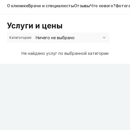
О клинике
Врачи и специалисты
Отзывы
Что нового?
Фотог
Услуги и цены
Категогория:
Не найдено услуг по выбранной категории