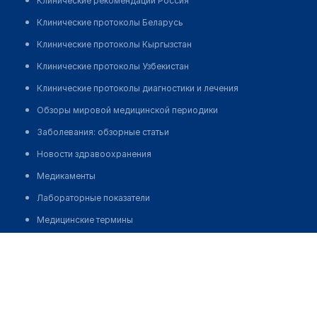
Клинические рекомендации Россия
Клинические протоколы Беларусь
Клинические протоколы Кыргызстан
Клинические протоколы Узбекистан
Клинические протоколы диагностики и лечения
Обзоры мировой медицинской периодики
Заболевания: обзорные статьи
Новости здравоохранения
Медикаменты
Лабораторные показатели
Медицинские термины
Мобильные приложения
Медико-реабилитационный центр Дикуля "ЛОСИНЫЙ
ОСТРОВ"
клиникам
Позвонить
МИС для клиники
МИС для клиники в Казахстане