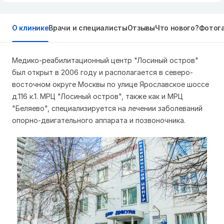
О клинике
Врачи и специалисты
Отзывы
Что нового?
Фотог
Медико-реабилитационный центр "Лосиный остров"
был открыт в 2006 году и располагается в северо-
восточном округе Москвы по улице Ярославское шоссе
д.116 к.1. МРЦ "Лосиный остров", также как и МРЦ
"Беляево", специализируется на лечении заболеваний
опорно-двигательного аппарата и позвоночника.