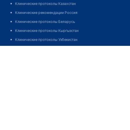
Клинические протоколы Казахстан
Клинические рекомендации Россия
Клинические протоколы Беларусь
Клинические протоколы Кыргызстан
Клинические протоколы Узбекистан
Клинические протоколы диагностики и лечения
Врачебная амбулатория с. Жайсан (Яйсан)
Обзоры мировой медицинской периодики
Позвонить
Заболевания: обзорные статьи
Новости здравоохранения
Медикаменты
Лабораторные показатели
Медицинские термины
Мобильные приложения
клиникам
МИС для клиники