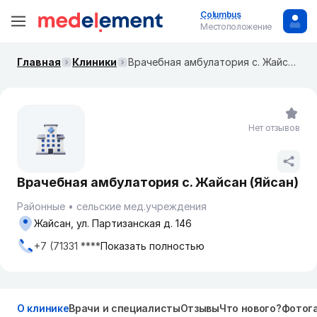
Columbus
Местоположение
Главная
Клиники
Врачебная амбулатория с. Жайсан (Яйсан)
Нет отзывов
Врачебная амбулатория с. Жайсан (Яйсан)
Районные
сельские мед.учреждения
Жайсан, ул. Партизанская д. 146
+7 (71331 ****
Показать полностью
О клинике
Врачи и специалисты
Отзывы
Что нового?
Фотог