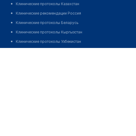
Клинические протоколы Казахстан
Клинические рекомендации Россия
Клинические протоколы Беларусь
Клинические протоколы Кыргызстан
Клинические протоколы Узбекистан
Клинические протоколы диагностики и лечения
Медицинский центр "МИРА"
Обзоры мировой медицинской периодики
Позвонить
Заболевания: обзорные статьи
Новости здравоохранения
Медикаменты
Лабораторные показатели
Медицинские термины
Мобильные приложения
клиникам
МИС для клиники