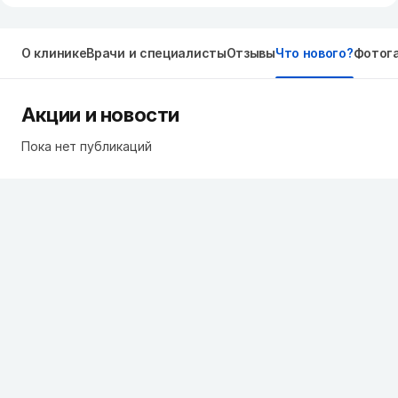
О клинике
Врачи и специалисты
Отзывы
Что нового?
Фотог
Акции и новости
Пока нет публикаций