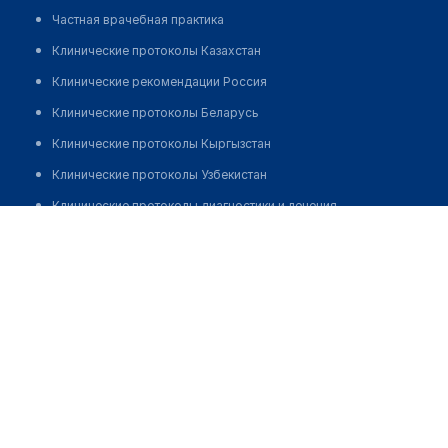
Частная врачебная практика
Клинические протоколы Казахстан
Клинические рекомендации Россия
Клинические протоколы Беларусь
Клинические протоколы Кыргызстан
Клинические протоколы Узбекистан
Клинические протоколы диагностики и лечения
Медицинский центр "LB CLINIC"
Обзоры мировой медицинской периодики
Позвонить
Заболевания: обзорные статьи
Новости здравоохранения
Медикаменты
Лабораторные показатели
Медицинские термины
Мобильные приложения
клиникам