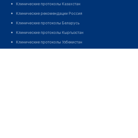
Клинические протоколы Казахстан
Клинические рекомендации Россия
Клинические протоколы Беларусь
Клинические протоколы Кыргызстан
Клинические протоколы Узбекистан
Клинические протоколы диагностики и лечения
Врачебная амбулатория с. Аксу
Обзоры мировой медицинской периодики
Позвонить
Заболевания: обзорные статьи
Новости здравоохранения
Медикаменты
Лабораторные показатели
Медицинские термины
Мобильные приложения
клиникам
МИС для клиники