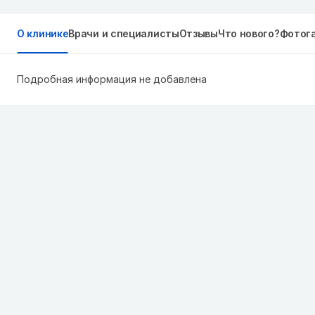
О клинике
Врачи и специалисты
Отзывы
Что нового?
Фотог
Подробная информация не добавлена