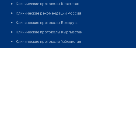
Клинические протоколы Казахстан
Клинические рекомендации Россия
Клинические протоколы Беларусь
Клинические протоколы Кыргызстан
Клинические протоколы Узбекистан
Клинические протоколы диагностики и лечения
Стоматологическая клиника "GRAND DENTAL"
Обзоры мировой медицинской периодики
Позвонить
Заболевания: обзорные статьи
Новости здравоохранения
Медикаменты
Лабораторные показатели
Медицинские термины
Мобильные приложения
клиникам
МИС для клиники