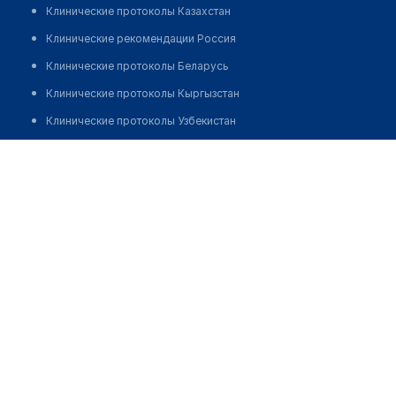
Клинические протоколы Казахстан
Клинические рекомендации Россия
Клинические протоколы Беларусь
Клинические протоколы Кыргызстан
Клинические протоколы Узбекистан
Клинические протоколы диагностики и лечения
Стоматологическая клиника "МЕДЕТ И К"
Обзоры мировой медицинской периодики
Позвонить
Заболевания: обзорные статьи
Новости здравоохранения
Медикаменты
Лабораторные показатели
Медицинские термины
Мобильные приложения
клиникам
МИС для клиники