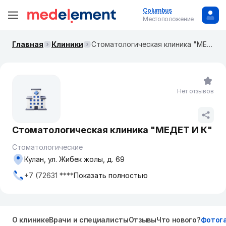
Columbus
Местоположение
Главная
Клиники
Стоматологическая клиника "МЕДЕТ И К"
Нет отзывов
Стоматологическая клиника "МЕДЕТ И К"
Стоматологические
Кулан, ул. Жибек жолы, д. 69
+7 (72631 ****
Показать полностью
О клинике
Врачи и специалисты
Отзывы
Что нового?
Фотог