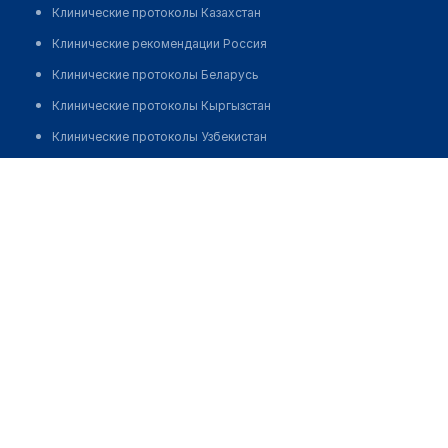
Клинические протоколы Казахстан
Клинические рекомендации Россия
Клинические протоколы Беларусь
Клинические протоколы Кыргызстан
Клинические протоколы Узбекистан
Клинические протоколы диагностики и лечения
Стоматология "ГРАНЬ"
Обзоры мировой медицинской периодики
Позвонить
Заболевания: обзорные статьи
Новости здравоохранения
Медикаменты
Лабораторные показатели
Медицинские термины
Мобильные приложения
клиникам
МИС для клиники