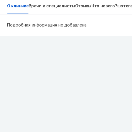
О клинике
Врачи и специалисты
Отзывы
Что нового?
Фотог
Подробная информация не добавлена