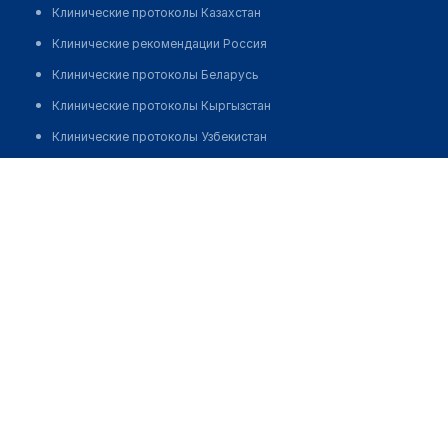
Клинические протоколы Казахстан
Клинические рекомендации Россия
Клинические протоколы Беларусь
Клинические протоколы Кыргызстан
Клинические протоколы Узбекистан
Клинические протоколы диагностики и лечения
Стоматология "ФОРМИКА СЕРВИС"
Обзоры мировой медицинской периодики
Позвонить
Заболевания: обзорные статьи
Новости здравоохранения
Медикаменты
Лабораторные показатели
Медицинские термины
Мобильные приложения
клиникам
МИС для клиники