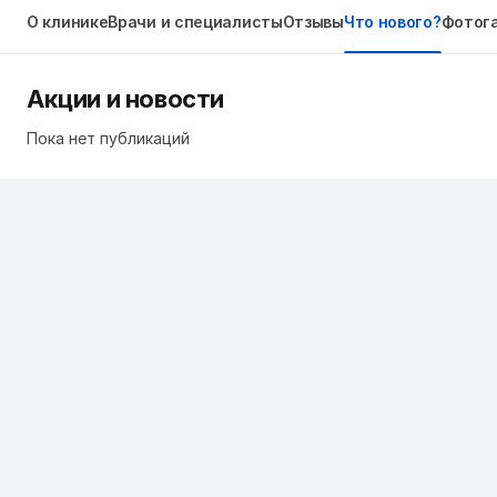
О клинике
Врачи и специалисты
Отзывы
Что нового?
Фотог
Акции и новости
Пока нет публикаций