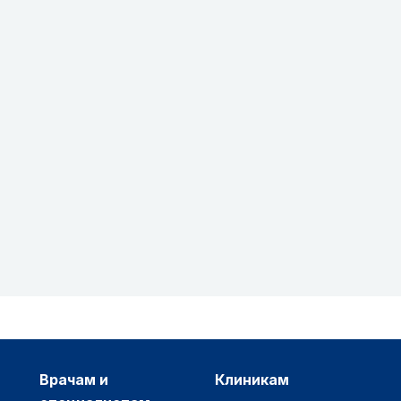
врачам и
клиникам