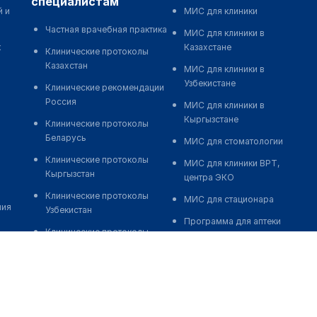
специалистам
й и
МИС для клиники
Частная врачебная практика
МИС для клиники в
к
Казахстане
Клинические протоколы
Казахстан
МИС для клиники в
Узбекистане
Клинические рекомендации
Россия
МИС для клиники в
Кыргызстане
Клинические протоколы
Беларусь
МИС для стоматологии
Клинические протоколы
МИС для клиники ВРТ,
Кыргызстан
центра ЭКО
Клинические протоколы
МИС для стационара
ния
Узбекистан
Программа для аптеки
Клинические протоколы
Автоматизация блока
диагностики и лечения
питания
Обзоры мировой
Реклама и продвижение
медицинской периодики
клиник
Заболевания: обзорные
Разработка сайта клиники