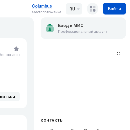
Columbus
Войти
RU
Местоположение
Вход в МИС
Профессиональный аккаунт
Нет отзывов
литься
КОНТАКТЫ