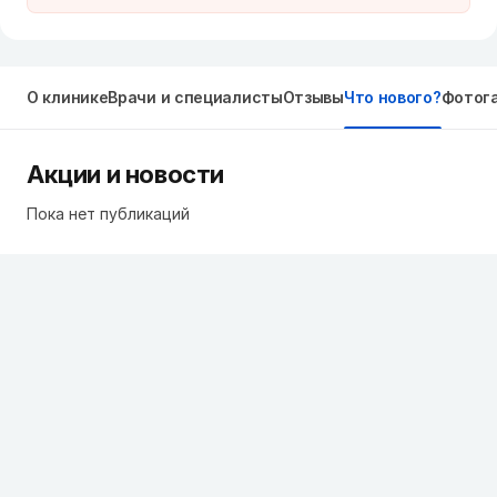
О клинике
Врачи и специалисты
Отзывы
Что нового?
Фотог
Акции и новости
Пока нет публикаций