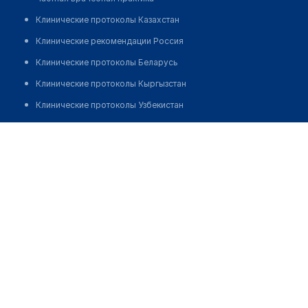
Клинические протоколы Казахстан
Клинические рекомендации Россия
Клинические протоколы Беларусь
Клинические протоколы Кыргызстан
Клинические протоколы Узбекистан
Клинические протоколы диагностики и лечения
Клиника "АКАДЕМИЯ ПРОФЕССИОНАЛЬНОЙ МЕДИЦИНЫ"
Обзоры мировой медицинской периодики
Позвонить
Заболевания: обзорные статьи
Новости здравоохранения
Медикаменты
Лабораторные показатели
Медицинские термины
Мобильные приложения
клиникам