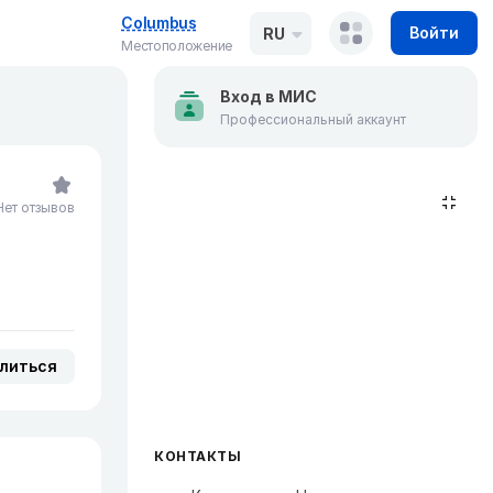
Columbus
Войти
RU
Местоположение
Вход в МИС
Профессиональный аккаунт
Нет отзывов
литься
КОНТАКТЫ