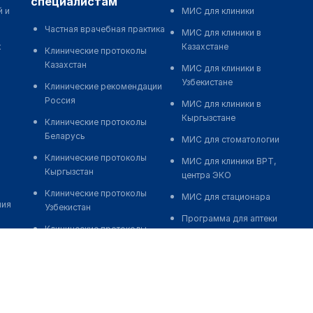
специалистам
й и
МИС для клиники
Частная врачебная практика
МИС для клиники в
к
Казахстане
Клинические протоколы
Казахстан
МИС для клиники в
Узбекистане
Клинические рекомендации
Россия
МИС для клиники в
Кыргызстане
Клинические протоколы
Беларусь
МИС для стоматологии
Клинические протоколы
МИС для клиники ВРТ,
Кыргызстан
центра ЭКО
Клинические протоколы
МИС для стационара
ния
Узбекистан
Программа для аптеки
Клинические протоколы
Автоматизация блока
диагностики и лечения
питания
Обзоры мировой
Реклама и продвижение
медицинской периодики
клиник
Заболевания: обзорные
Разработка сайта клиники