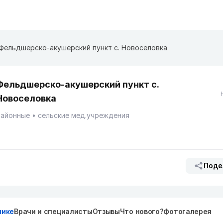
Фельдшерско-акушерский пункт с. Новоселовка
Фельдшерско-акушерский пункт с.
Новоселовка
Районные
сельские мед.учреждения
Поде
нике
Врачи и специалисты
Отзывы
Что нового?
Фотогалерея