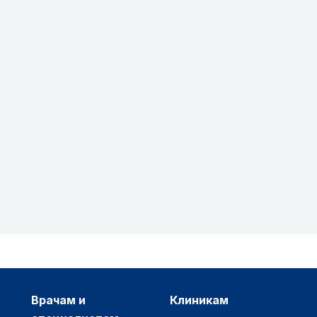
врачам и
клиникам