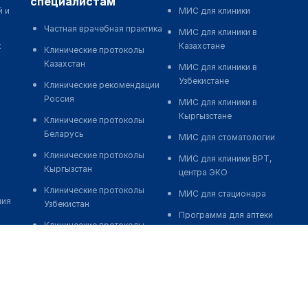
специалистам
й и
МИС для клиники
Частная врачебная практика
МИС для клиники в
к
Казахстане
Клинические протоколы
Казахстан
МИС для клиники в
Узбекистане
Клинические рекомендации
Россия
МИС для клиники в
Кыргызстане
Клинические протоколы
Беларусь
МИС для стоматологии
Клинические протоколы
МИС для клиники ВРТ,
Кыргызстан
центра ЭКО
Клинические протоколы
МИС для стационара
ния
Узбекистан
Программа для аптеки
Клинические протоколы
Автоматизация блока
диагностики и лечения
питания
Обзоры мировой
Реклама и продвижение
медицинской периодики
клиник
Заболевания: обзорные
Разработка сайта клиники