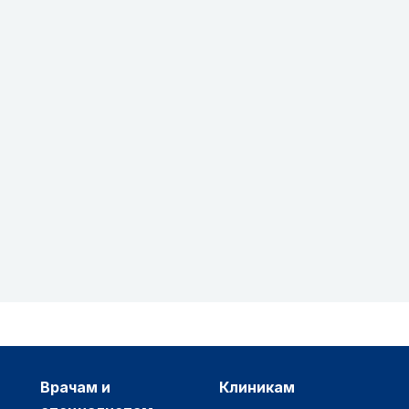
врачам и
клиникам