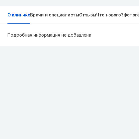
О клинике
Врачи и специалисты
Отзывы
Что нового?
Фотог
Подробная информация не добавлена