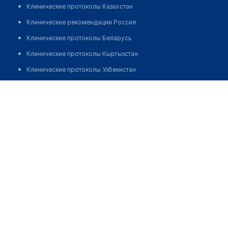
Клинические протоколы Казахстан
Клинические рекомендации Россия
Клинические протоколы Беларусь
Клинические протоколы Кыргызстан
Клинические протоколы Узбекистан
Клинические протоколы диагностики и лечения
Стоматологическая клиника "ДЕНТИК ЛЮКС"
Обзоры мировой медицинской периодики
Позвонить
Заболевания: обзорные статьи
Новости здравоохранения
Медикаменты
Лабораторные показатели
Медицинские термины
Мобильные приложения
клиникам
МИС для клиники