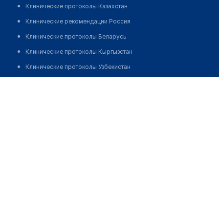
Клинические протоколы Казахстан
Клинические рекомендации Россия
Клинические протоколы Беларусь
Клинические протоколы Кыргызстан
Клинические протоколы Узбекистан
Клинические протоколы диагностики и лечения
Стоматология "VITA STOM"
Обзоры мировой медицинской периодики
Позвонить
Заболевания: обзорные статьи
Новости здравоохранения
Медикаменты
Лабораторные показатели
Медицинские термины
Мобильные приложения
клиникам
МИС для клиники