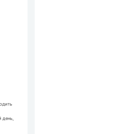
водить
 день,