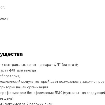
ог;
олог;
мущества
-х центральных точек – аппарат ФЛГ (рентген);
арат ФЛГ для выезда;
аборатория;
едицинский модуль, который даёт возможность законно про
рритории вашей организации;
 проф.осмотрам без оформления ЛМК (мужчины - на следующий
ез день);
К максимум за 7 рабочих дней;