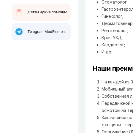
Стоматолог;
Гастроэнтерол
Детям нужна помощь!
Гинеколог;
Дерматовенер
Рентгенолог;
Telegram MedElement
Врач УЗД;
Кардиолог;
И др.
Наши преи
На каждой из 3
Мобильный апп
Собственная л
Передвижной м
осмотры на те
Заключения по
женщины – чер
Оформление ЛМ