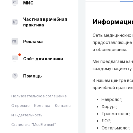
МИС
Частная врачебная
Информация
практика
Сеть медицинских 
Реклама
предоставляющие р
и обследования.
Сайт для клиники
Мы предлагаем кач
каждому пациенту 
Помощь
В нашем центре вс
врачебной практик
Пользовательское соглашение
Невролог;
О проекте
Команда
Контакты
Хирург;
Травматолог;
ИТ-деятельность
ЛОР;
Статистика "MedElement"
Офтальмолог;