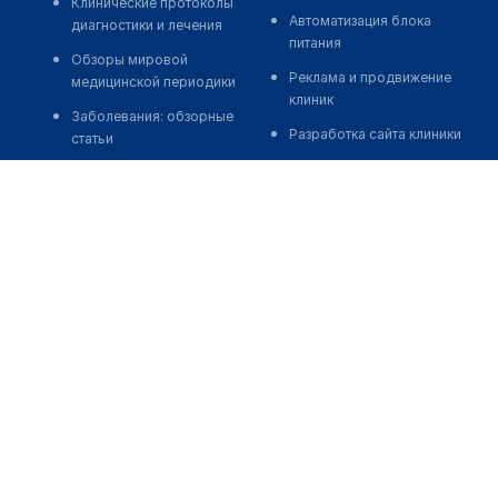
Клинические протоколы
Автоматизация блока
диагностики и лечения
питания
Обзоры мировой
Реклама и продвижение
медицинской периодики
клиник
Заболевания: обзорные
Разработка сайта клиники
статьи
Разработка сайта клиники в
Новости здравоохранения
России
Медикаменты
Разработка сайта клиники в
Лабораторные показатели
Казахстане
Медицинские термины
Разработка сайта клиники в
Беларуси
Мобильные приложения
Разработка сайта клиники в
Кыргызстане
Разработка сайта клиники в
Узбекистане
о нас
medelement global
иции
Пользовательское
Русская версия