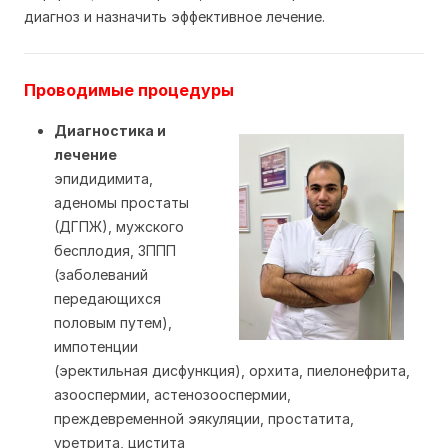
диагноз и назначить эффективное лечение.
Проводимые процедуры
Диагностика и
лечение
эпидидимита,
аденомы простаты
(ДГПЖ), мужского
бесплодия, ЗППП
(заболеваний
передающихся
половым путем),
импотенции
(эректильная дисфункция), орхита, пиелонефрита,
азооспермии, астенозооспермии,
преждевременной эякуляции, простатита,
уретрита, цистита