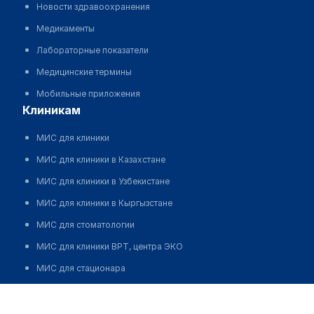
Новости здравоохранения
Медикаменты
Лабораторные показатели
Медицинские термины
Мобильные приложения
клиникам
МИС для клиники
МИС для клиники в Казахстане
МИС для клиники в Узбекистане
МИС для клиники в Кыргызстане
МИС для стоматологии
МИС для клиники ВРТ, центра ЭКО
МИС для стационара
Программа для аптеки
Кабинет уролога-андролога. Юсупов Азиз Заирович
Автоматизация блока питания