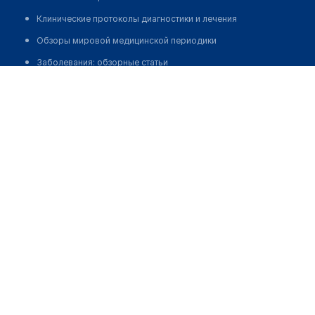
Клинические протоколы диагностики и лечения
Обзоры мировой медицинской периодики
Заболевания: обзорные статьи
Стоматология "ИМПЛАДЕНТ"
Новости здравоохранения
Позвонить
Медикаменты
Лабораторные показатели
Медицинские термины
Мобильные приложения
клиникам
МИС для клиники
МИС для клиники в Казахстане
МИС для клиники в Узбекистане
МИС для клиники в Кыргызстане
МИС для стоматологии