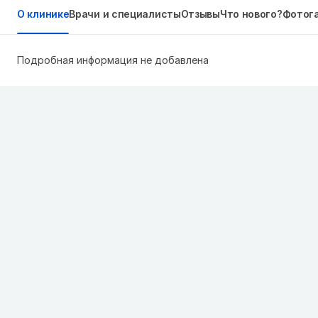
О клинике
Врачи и специалисты
Отзывы
Что нового?
Фотог
Подробная информация не добавлена