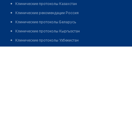
Клинические протоколы Казахстан
Клинические рекомендации Россия
Клинические протоколы Беларусь
Клинические протоколы Кыргызстан
Клинические протоколы Узбекистан
Клинические протоколы диагностики и лечения
​Стоматология "ДЕНТА-А-МЕД"
Обзоры мировой медицинской периодики
Позвонить
Заболевания: обзорные статьи
Новости здравоохранения
Медикаменты
Лабораторные показатели
Медицинские термины
Мобильные приложения
клиникам
МИС для клиники