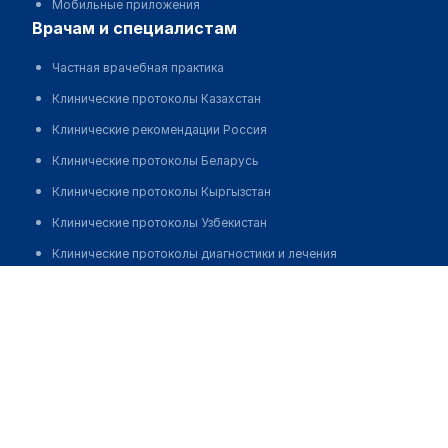
Мобильные приложения
врачам и специалистам
Частная врачебная практика
Клинические протоколы Казахстан
Клинические рекомендации Россия
Клинические протоколы Беларусь
Клинические протоколы Кыргызстан
Клинические протоколы Узбекистан
Клинические протоколы диагностики и лечения
Стоматология "32"
Обзоры мировой медицинской периодики
Заболевания: обзорные статьи
Позвонить
Новости здравоохранения
Медикаменты
Лабораторные показатели
Медицинские термины