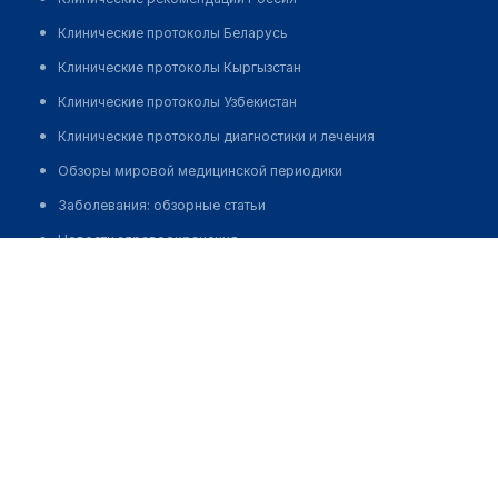
Клинические протоколы Беларусь
Клинические протоколы Кыргызстан
Клинические протоколы Узбекистан
Клинические протоколы диагностики и лечения
Обзоры мировой медицинской периодики
Заболевания: обзорные статьи
Новости здравоохранения
Стоматология "ЕВРОДЕНТ"
Медикаменты
Позвонить
Лабораторные показатели
Медицинские термины
Мобильные приложения
клиникам
МИС для клиники
МИС для клиники в Казахстане