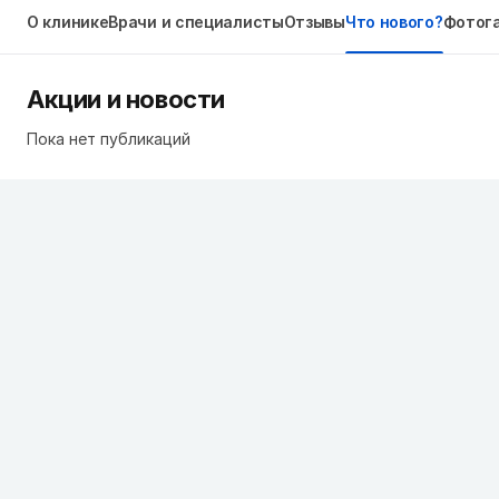
О клинике
Врачи и специалисты
Отзывы
Что нового?
Фотог
Акции и новости
Пока нет публикаций