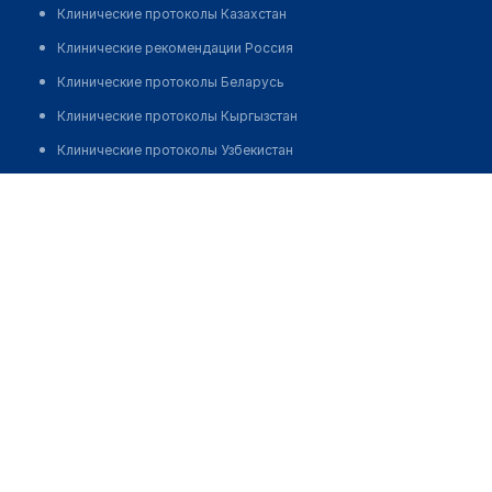
Клинические протоколы Казахстан
Клинические рекомендации Россия
Клинические протоколы Беларусь
Клинические протоколы Кыргызстан
Клинические протоколы Узбекистан
Клинические протоколы диагностики и лечения
Стоматология "ARSTOM"
Обзоры мировой медицинской периодики
Позвонить
Заболевания: обзорные статьи
Новости здравоохранения
Медикаменты
Лабораторные показатели
Медицинские термины
Мобильные приложения
клиникам
МИС для клиники