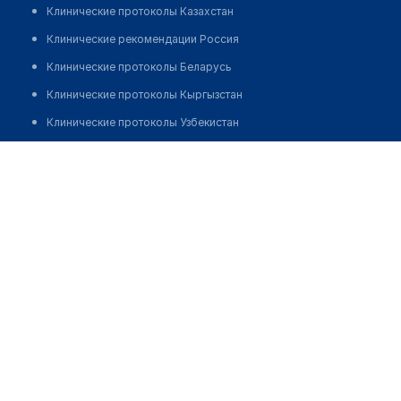
Клинические протоколы Казахстан
Клинические рекомендации Россия
Клинические протоколы Беларусь
Клинические протоколы Кыргызстан
Клинические протоколы Узбекистан
Клинические протоколы диагностики и лечения
Стоматология "ПРОФИ-ДЕНТ" на Притыцкого
Обзоры мировой медицинской периодики
Позвонить
Заболевания: обзорные статьи
Новости здравоохранения
Медикаменты
Лабораторные показатели
Медицинские термины
Мобильные приложения
клиникам
МИС для клиники