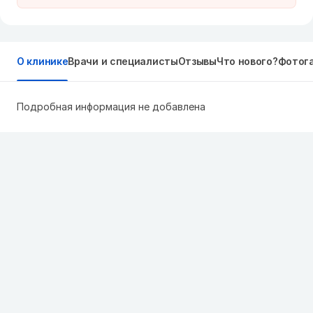
О клинике
Врачи и специалисты
Отзывы
Что нового?
Фотог
Подробная информация не добавлена