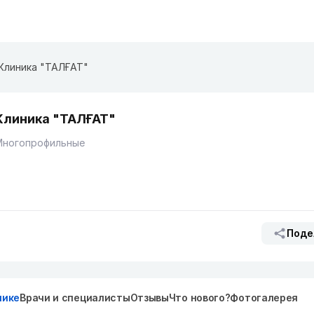
Клиника "ТАЛҒАТ"
Клиника "ТАЛҒАТ"
Многопрофильные
Поде
нике
Врачи и специалисты
Отзывы
Что нового?
Фотогалерея