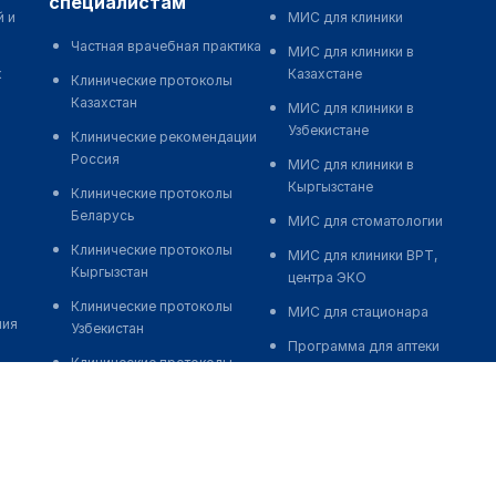
специалистам
й и
МИС для клиники
Частная врачебная практика
МИС для клиники в
к
Казахстане
Клинические протоколы
Казахстан
МИС для клиники в
Узбекистане
Клинические рекомендации
Россия
МИС для клиники в
Кыргызстане
Клинические протоколы
Беларусь
МИС для стоматологии
Клинические протоколы
МИС для клиники ВРТ,
Кыргызстан
центра ЭКО
Клинические протоколы
МИС для стационара
ния
Узбекистан
Программа для аптеки
Клинические протоколы
Автоматизация блока
диагностики и лечения
питания
Обзоры мировой
Реклама и продвижение
медицинской периодики
клиник
Заболевания: обзорные
Разработка сайта клиники