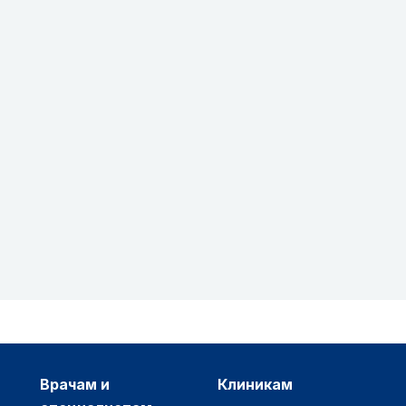
врачам и
клиникам