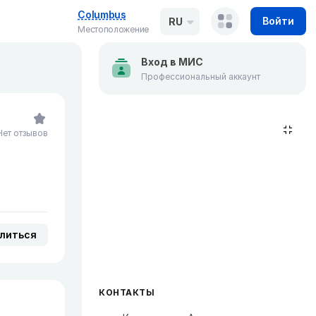
Columbus
Войти
RU
Местоположение
Вход в МИС
Профессиональный аккаунт
Нет отзывов
литься
КОНТАКТЫ