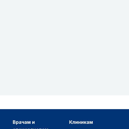
врачам и
клиникам