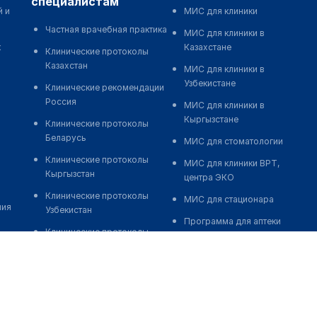
специалистам
й и
МИС для клиники
Частная врачебная практика
МИС для клиники в
к
Казахстане
Клинические протоколы
Казахстан
МИС для клиники в
Узбекистане
Клинические рекомендации
Россия
МИС для клиники в
Кыргызстане
Клинические протоколы
Беларусь
МИС для стоматологии
Клинические протоколы
МИС для клиники ВРТ,
Кыргызстан
центра ЭКО
Клинические протоколы
МИС для стационара
ния
Узбекистан
Программа для аптеки
Клинические протоколы
Автоматизация блока
диагностики и лечения
питания
Обзоры мировой
Реклама и продвижение
медицинской периодики
клиник
Заболевания: обзорные
Разработка сайта клиники