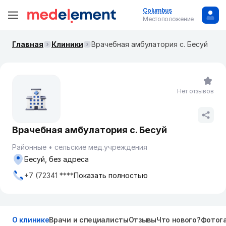
Columbus
Местоположение
Главная
Клиники
Врачебная амбулатория с. Бесуй
Нет отзывов
Врачебная амбулатория с. Бесуй
Районные
сельские мед.учреждения
Бесуй, без адреса
+7 (72341 ****
Показать полностью
О клинике
Врачи и специалисты
Отзывы
Что нового?
Фотог