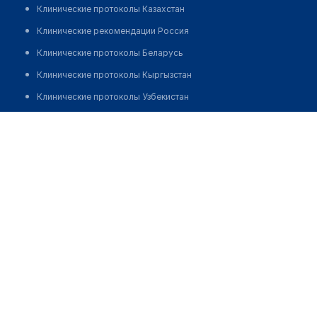
Клинические протоколы Казахстан
Клинические рекомендации Россия
Клинические протоколы Беларусь
Клинические протоколы Кыргызстан
Клинические протоколы Узбекистан
Клинические протоколы диагностики и лечения
Врачебная амбулатория с. Бесуй
Обзоры мировой медицинской периодики
Позвонить
Заболевания: обзорные статьи
Новости здравоохранения
Медикаменты
Лабораторные показатели
Медицинские термины
Мобильные приложения
клиникам
МИС для клиники