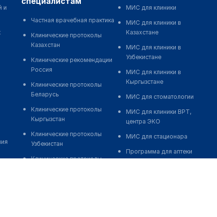
специалистам
й и
МИС для клиники
Частная врачебная практика
МИС для клиники в
к
Казахстане
Клинические протоколы
Казахстан
МИС для клиники в
Узбекистане
Клинические рекомендации
Россия
МИС для клиники в
Кыргызстане
Клинические протоколы
Беларусь
МИС для стоматологии
Клинические протоколы
МИС для клиники ВРТ,
Кыргызстан
центра ЭКО
Клинические протоколы
МИС для стационара
ния
Узбекистан
Программа для аптеки
Клинические протоколы
Автоматизация блока
диагностики и лечения
питания
Обзоры мировой
Реклама и продвижение
медицинской периодики
клиник
Заболевания: обзорные
Разработка сайта клиники