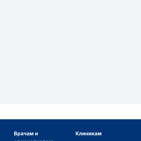
врачам и
клиникам