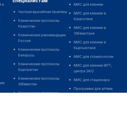
специалистам
й и
МИС для клиники
Частная врачебная практика
МИС для клиники в
к
Казахстане
Клинические протоколы
Казахстан
МИС для клиники в
Узбекистане
Клинические рекомендации
Россия
МИС для клиники в
Кыргызстане
Клинические протоколы
Беларусь
МИС для стоматологии
Клинические протоколы
МИС для клиники ВРТ,
Кыргызстан
центра ЭКО
Клинические протоколы
МИС для стационара
ния
Узбекистан
Программа для аптеки
Клинические протоколы
Автоматизация блока
диагностики и лечения
питания
Обзоры мировой
Реклама и продвижение
медицинской периодики
клиник
Заболевания: обзорные
Разработка сайта клиники