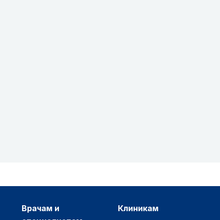
врачам и
клиникам