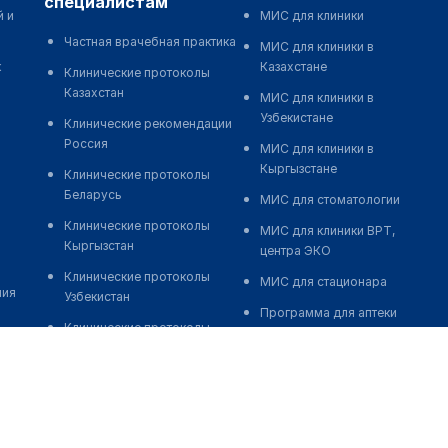
специалистам
й и
МИС для клиники
Частная врачебная практика
МИС для клиники в
к
Казахстане
Клинические протоколы
Казахстан
МИС для клиники в
Узбекистане
Клинические рекомендации
Россия
МИС для клиники в
Кыргызстане
Клинические протоколы
Беларусь
МИС для стоматологии
Клинические протоколы
МИС для клиники ВРТ,
Кыргызстан
центра ЭКО
Клинические протоколы
МИС для стационара
ния
Узбекистан
Программа для аптеки
Клинические протоколы
Автоматизация блока
диагностики и лечения
питания
Обзоры мировой
Реклама и продвижение
медицинской периодики
клиник
Заболевания: обзорные
Разработка сайта клиники