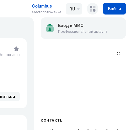
Columbus
Войти
RU
Местоположение
Вход в МИС
Профессиональный аккаунт
Нет отзывов
литься
КОНТАКТЫ