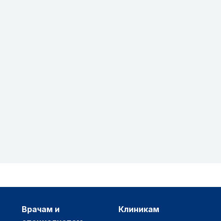
врачам и
клиникам