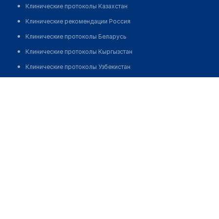
Клинические протоколы Казахстан
Клинические рекомендации Россия
Клинические протоколы Беларусь
Клинические протоколы Кыргызстан
Клинические протоколы Узбекистан
Клинические протоколы диагностики и лечения
Стоматологическая клиника "BU-DUR"
Обзоры мировой медицинской периодики
Позвонить
Заболевания: обзорные статьи
Новости здравоохранения
Медикаменты
Лабораторные показатели
Медицинские термины
Мобильные приложения
клиникам
МИС для клиники