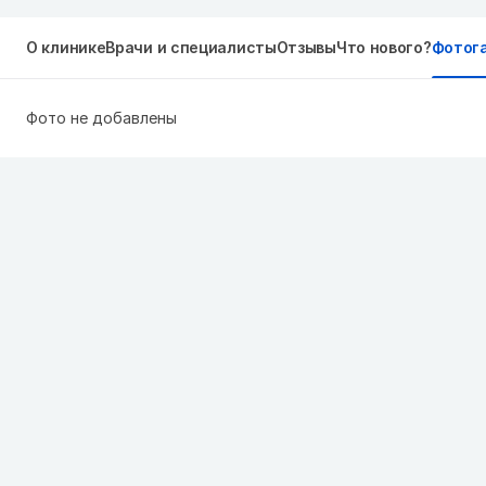
О клинике
Врачи и специалисты
Отзывы
Что нового?
Фотог
Фото не добавлены