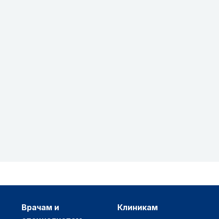
врачам и
клиникам