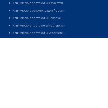
Клинические протоколы Казахстан
Клинические рекомендации Россия
Клинические протоколы Беларусь
Клинические протоколы Кыргызстан
Клинические протоколы Узбекистан
Клинические протоколы диагностики и лечения
Медицинский центр "ДЭМА" на ​Октябрьском проспекте
Обзоры мировой медицинской периодики
Позвонить
Заболевания: обзорные статьи
Новости здравоохранения
Медикаменты
Лабораторные показатели
Медицинские термины
Мобильные приложения
клиникам
МИС для клиники