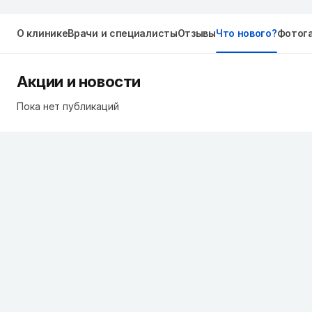
О клинике
Врачи и специалисты
Отзывы
Что нового?
Фотог
Акции и новости
Пока нет публикаций