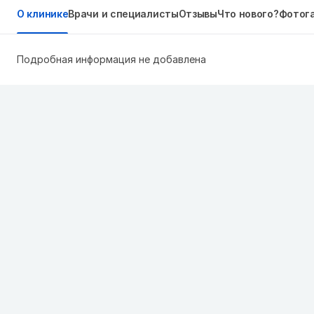
О клинике
Врачи и специалисты
Отзывы
Что нового?
Фотог
Подробная информация не добавлена