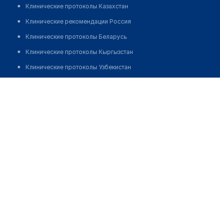
Клинические протоколы Казахстан
Клинические рекомендации Россия
Клинические протоколы Беларусь
Клинические протоколы Кыргызстан
Клинические протоколы Узбекистан
Клинические протоколы диагностики и лечения
Стоматология в мкр Алтын аул д. 8/1
Обзоры мировой медицинской периодики
Позвонить
Заболевания: обзорные статьи
Новости здравоохранения
Медикаменты
Лабораторные показатели
Медицинские термины
Мобильные приложения
клиникам
МИС для клиники