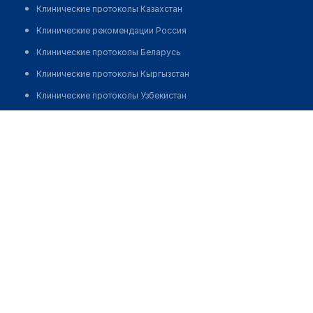
Клинические протоколы Казахстан
Клинические рекомендации Россия
Клинические протоколы Беларусь
Клинические протоколы Кыргызстан
Клинические протоколы Узбекистан
Клинические протоколы диагностики и лечения
Стоматологическая клиника "DOBRO DENT" на Толе би
Обзоры мировой медицинской периодики
Позвонить
Заболевания: обзорные статьи
Новости здравоохранения
Медикаменты
Лабораторные показатели
Медицинские термины
Мобильные приложения
клиникам
МИС для клиники