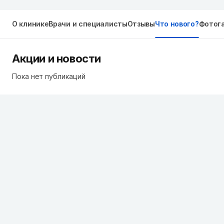
О клинике
Врачи и специалисты
Отзывы
Что нового?
Фотог
Акции и новости
Пока нет публикаций