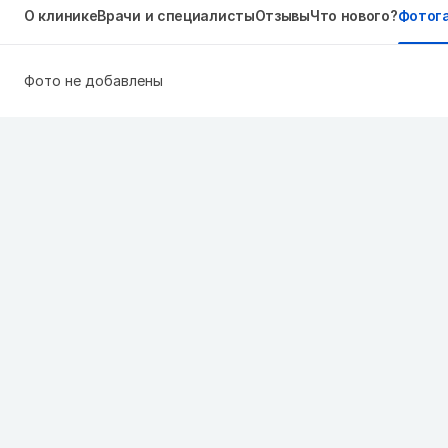
О клинике
Врачи и специалисты
Отзывы
Что нового?
Фотог
Фото не добавлены