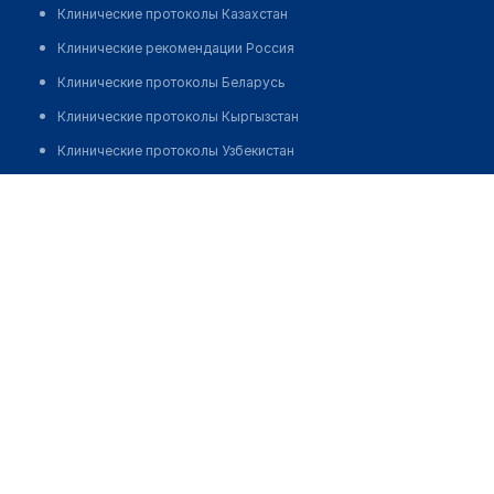
Клинические протоколы Казахстан
Клинические рекомендации Россия
Клинические протоколы Беларусь
Клинические протоколы Кыргызстан
Клинические протоколы Узбекистан
Клинические протоколы диагностики и лечения
Стоматологическая клиника "ВСЕ СВОИ" на
Менжинского
Обзоры мировой медицинской периодики
Заболевания: обзорные статьи
Позвонить
Новости здравоохранения
Медикаменты
Лабораторные показатели
Медицинские термины
Мобильные приложения
клиникам
МИС для клиники