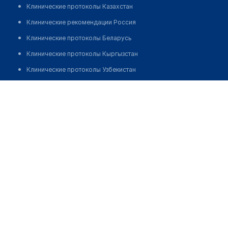
Клинические протоколы Казахстан
Клинические рекомендации Россия
Клинические протоколы Беларусь
Клинические протоколы Кыргызстан
Клинические протоколы Узбекистан
Клинические протоколы диагностики и лечения
Медицинский пункт с. Ушана
Обзоры мировой медицинской периодики
Заболевания: обзорные статьи
Новости здравоохранения
Медикаменты
Лабораторные показатели
Медицинские термины
Мобильные приложения
клиникам
МИС для клиники