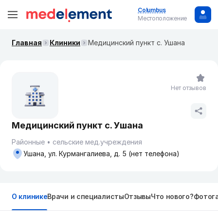
Columbus
Местоположение
Главная
Клиники
Медицинский пункт с. Ушана
Нет отзывов
Медицинский пункт с. Ушана
Районные
сельские мед.учреждения
Ушана, ул. Курмангалиева, д. 5 (нет телефона)
О клинике
Врачи и специалисты
Отзывы
Что нового?
Фотог