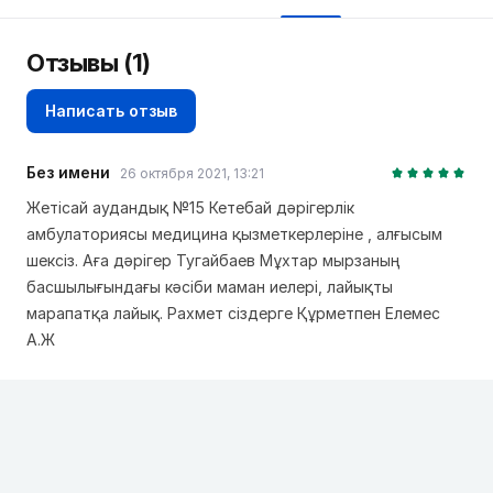
Отзывы
(1)
Написать отзыв
Без имени
26 октября 2021, 13:21
Жетісай аудандық №15 Кетебай дәрігерлік
амбулаториясы медицина қызметкерлеріне , алғысым
шексіз. Аға дәрігер Тугайбаев Мұхтар мырзаның
басшылығындағы кәсіби маман иелері, лайықты
марапатқа лайық. Рахмет сіздерге Құрметпен Елемес
А.Ж