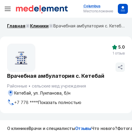
Columbus
Местоположение
Главная
Клиники
Врачебная амбулатория с. Кетебай
5.0
1 отзыв
Врачебная амбулатория с. Кетебай
Районные
сельские мед.учреждения
Кетебай, ул. Лукпанова, б/н
+7 778 ****
Показать полностью
О клинике
Врачи и специалисты
Отзывы
Что нового?
Фотог