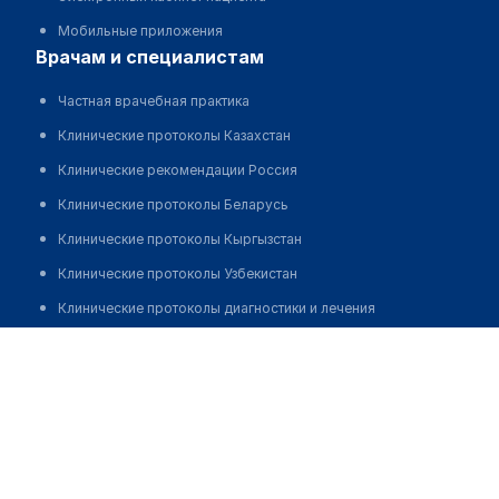
Мобильные приложения
врачам и специалистам
Частная врачебная практика
Клинические протоколы Казахстан
Клинические рекомендации Россия
Клинические протоколы Беларусь
Клинические протоколы Кыргызстан
Клинические протоколы Узбекистан
Клинические протоколы диагностики и лечения
Обзоры мировой медицинской периодики
Врачебная амбулатория с. Кетебай
Заболевания: обзорные статьи
Позвонить
Новости здравоохранения
Медикаменты
Лабораторные показатели