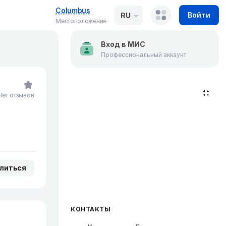
Columbus
Войти
RU
Местоположение
Вход в МИС
Профессиональный аккаунт
Нет отзывов
литься
КОНТАКТЫ