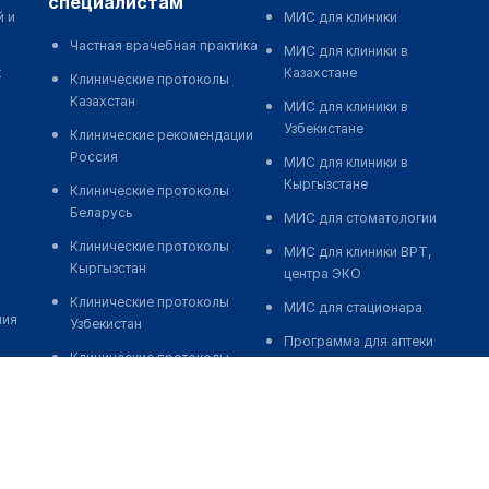
специалистам
й и
МИС для клиники
Частная врачебная практика
МИС для клиники в
к
Казахстане
Клинические протоколы
Казахстан
МИС для клиники в
Узбекистане
Клинические рекомендации
Россия
МИС для клиники в
Кыргызстане
Клинические протоколы
Беларусь
МИС для стоматологии
Клинические протоколы
МИС для клиники ВРТ,
Кыргызстан
центра ЭКО
Клинические протоколы
МИС для стационара
ния
Узбекистан
Программа для аптеки
Клинические протоколы
Автоматизация блока
диагностики и лечения
питания
Обзоры мировой
Реклама и продвижение
медицинской периодики
клиник
Заболевания: обзорные
Разработка сайта клиники