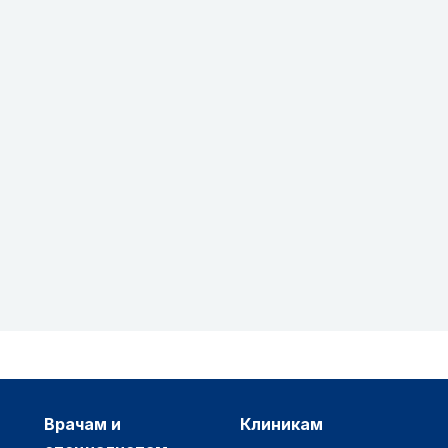
врачам и
клиникам